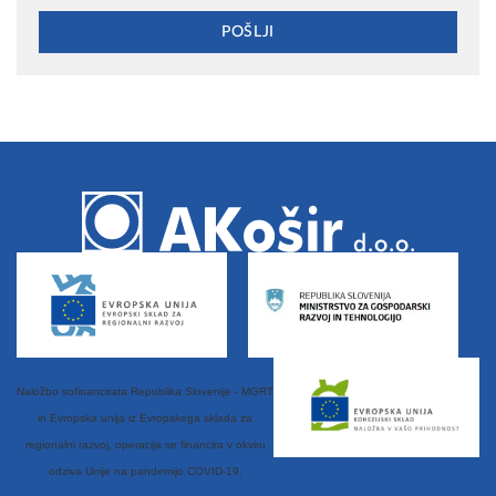
Naložbo sofinancirata Republika Slovenije - MGRT
in Evropska unija iz Evropskega sklada za
regionalni razvoj, operacija se financira v okviru
odziva Unije na pandemijo COVID-19.