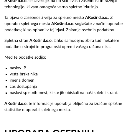
AKošir d.o.o.
se zavezuje, da bo ščitil vašo zasebnost in razvijal
tehnologijo, ki vam omogoča varno spletno izkušnjo.
Ta izjava o zasebnosti velja za spletno mesto
AKošir d.o.o.
. Z
uporabo spletnega mesta
AKošir d.o.o.
soglašate z načini uporabe
podatkov, ki so opisani v tej izjavi. Zbiranje osebnih podatkov
Spletna stran
AKošir d.o.o.
lahko samodejno zbira tudi nekatere
podatke o strojni in programski opremi vašega računalnika.
Med te podatke sodijo:
naslov IP
vrsta brskalnika
imena domen
čas dostopanja
naslovi spletnih mest, ki ste jih obiskali na naši spletni strani.
AKošir d.o.o.
te informacije uporablja izključno za izračun splošne
statistike o uporabi spletnega mesta.