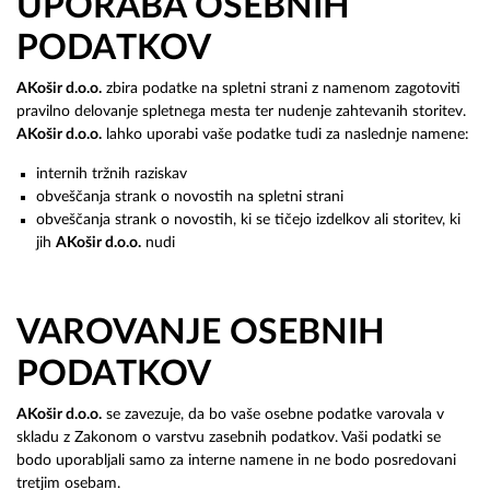
UPORABA OSEBNIH
PODATKOV
AKošir d.o.o.
zbira podatke na spletni strani z namenom zagotoviti
pravilno delovanje spletnega mesta ter nudenje zahtevanih storitev.
AKošir d.o.o.
lahko uporabi vaše podatke tudi za naslednje namene:
internih tržnih raziskav
obveščanja strank o novostih na spletni strani
obveščanja strank o novostih, ki se tičejo izdelkov ali storitev, ki
jih
AKošir d.o.o.
nudi
VAROVANJE OSEBNIH
PODATKOV
AKošir d.o.o.
se zavezuje, da bo vaše osebne podatke varovala v
skladu z Zakonom o varstvu zasebnih podatkov. Vaši podatki se
bodo uporabljali samo za interne namene in ne bodo posredovani
tretjim osebam.