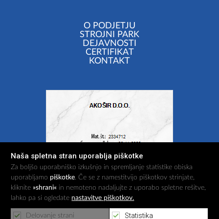
O PODJETJU
STROJNI PARK
DEJAVNOSTI
CERTIFIKAT
KONTAKT
Naša spletna stran uporablja piškotke
Za boljšo uporabniško izkušnjo in spremljanje statistike obiska
uporabljamo
piškotke
. Če se z namestitvijo piškotkov strinjate,
kliknite
»shrani«
in nemoteno nadaljujte z uporabo spletne rešitve,
lahko pa si ogledate
nastavitve piškotkov.
Statistika
Delovanje strani